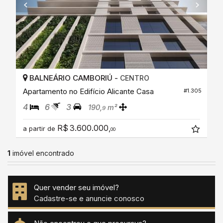
BALNEÁRIO CAMBORIÚ -
CENTRO
Apartamento no Edifício Alicante Casa
#1.305
4
6
3
190,
m²
9
R$ 3.600.000,
a partir de
00
1
imóvel encontrado
Quer vender seu imóvel?
Cadastre-se e anuncie conosco