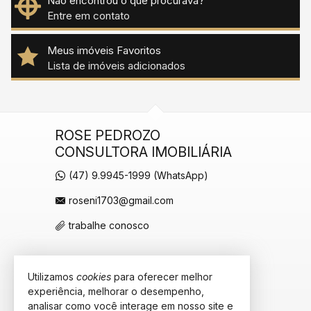
Não encontrou o que procurava?
Entre em contato
Meus imóveis Favoritos
Lista de imóveis adicionados
ROSE PEDROZO
CONSULTORA IMOBILIÁRIA
(47) 9.9945-1999 (WhatsApp)
roseni1703@gmail.com
trabalhe conosco
Utilizamos
cookies
para oferecer melhor
VEJA MAIS
experiência, melhorar o desempenho,
receba nosso newsletter
analisar como você interage em nosso site e