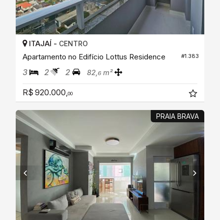
ITAJAÍ -
CENTRO
Apartamento no Edifício Lottus Residence
#1.383
3
2
2
82,
m²
6
R$ 920.000,
00
PRAIA BRAVA