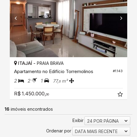
ITAJAÍ -
PRAIA BRAVA
Apartamento no Edifício Torremolinos
#1.143
2
2
1
77,
m²
8
R$ 1.450.000,
00
16
imóveis encontrados
Exibir
24 POR PÁGINA
Ordenar por
DATA MAIS RECENTE