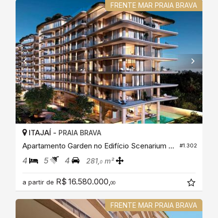
FRENTE MAR PRAIA BRAVA
ITAJAÍ -
PRAIA BRAVA
Apartamento Garden no Edifício Scenarium Brava Norte
#1.302
4
5
4
281,
m²
0
R$ 16.580.000,
a partir de
00
FRENTE MAR PRAIA BRAVA