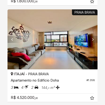
R$ 1.800.000,
00
PRAIA BRAVA
ITAJAÍ -
PRAIA BRAVA
Apartamento no Edifício Doha
#1.358
3
4
2
144,
m²
0
R$ 4.520.000,
00