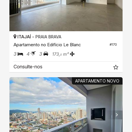
ITAJAÍ -
PRAIA BRAVA
Apartamento no Edifício Le Blanc
#170
3
4
3
173,
m²
0
Consulte-nos
APARTAMENTO NOVO