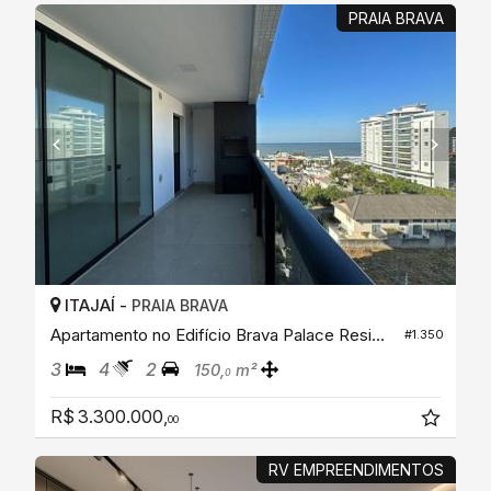
PRAIA BRAVA
ITAJAÍ -
PRAIA BRAVA
Apartamento no Edifício Brava Palace Residence
#1.350
3
4
2
150,
m²
0
R$ 3.300.000,
00
RV EMPREENDIMENTOS