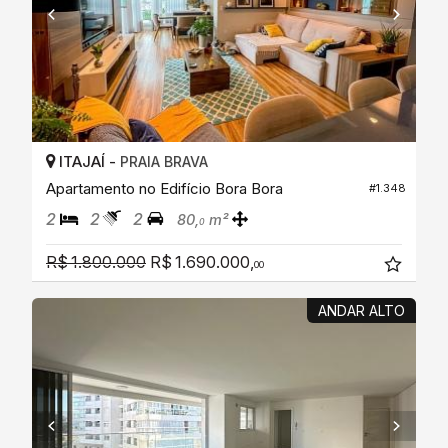
ITAJAÍ -
PRAIA BRAVA
Apartamento no Edifício Bora Bora
#1.348
2
2
2
80,
m²
0
R$ 1.800.000
R$ 1.690.000,
00
ANDAR ALTO