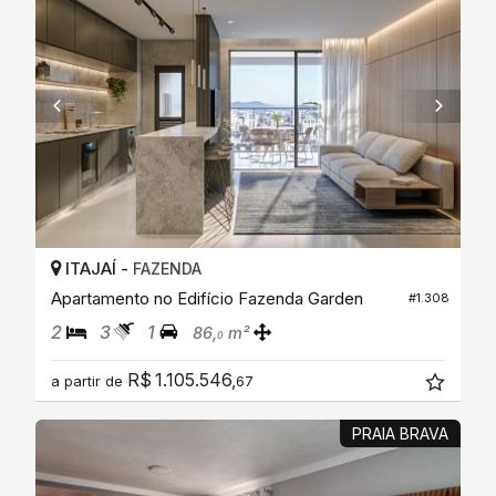
ITAJAÍ -
FAZENDA
Apartamento no Edifício Fazenda Garden
#1.308
2
3
1
86,
m²
0
R$ 1.105.546,
a partir de
67
PRAIA BRAVA