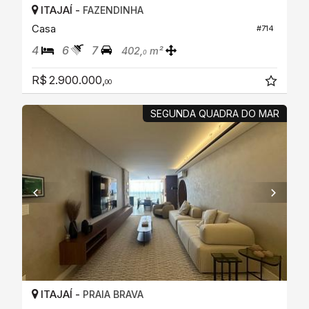
ITAJAÍ -
FAZENDINHA
Casa
#714
4
6
7
402,
m²
0
R$ 2.900.000,
00
SEGUNDA QUADRA DO MAR
ITAJAÍ -
PRAIA BRAVA