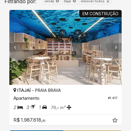
Filtrando por:
remover todos
venda
itajaí
EM CONSTRUÇÃO
ITAJAÍ -
PRAIA BRAVA
Apartamento
#1.417
2
3
1
79,
m²
0
R$ 1.987.618,
00