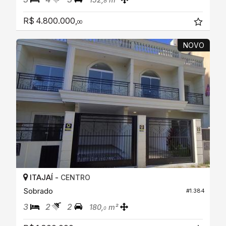
8
R$ 4.800.000,
00
NOVO
ITAJAÍ -
CENTRO
Sobrado
#1.384
3
2
2
180,
m²
0