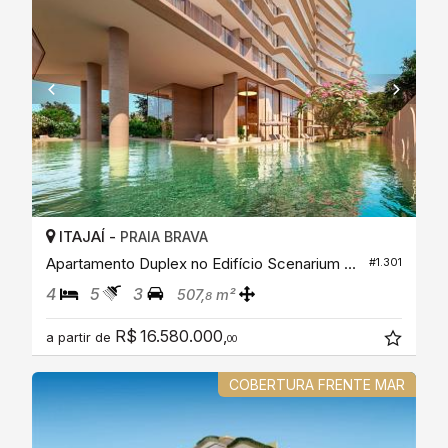
ITAJAÍ -
PRAIA BRAVA
Apartamento Duplex no Edifício Scenarium Brava Norte
#1.301
4
5
3
507,
m²
8
R$ 16.580.000,
a partir de
00
COBERTURA FRENTE MAR