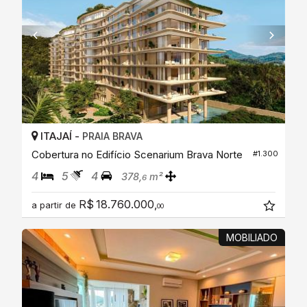
ITAJAÍ -
PRAIA BRAVA
Cobertura no Edifício Scenarium Brava Norte
#1.300
4
5
4
378,
m²
6
R$ 18.760.000,
a partir de
00
MOBILIADO