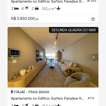
Apartamento no Edifício Surfers Paradise Residence
#1.400
3
4
2
152,
m²
8
R$ 3.850.000,
00
SEGUNDA QUADRA DO MAR
ITAJAÍ -
PRAIA BRAVA
Apartamento no Edifício Surfers Paradise Residence
#779
3
4
3
152,
m²