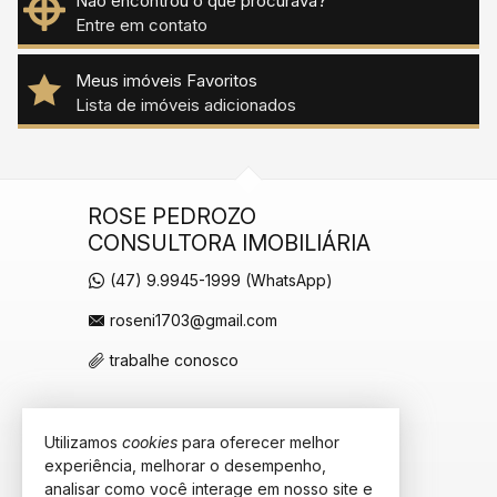
Não encontrou o que procurava?
Entre em contato
Meus imóveis Favoritos
Lista de imóveis adicionados
ROSE PEDROZO
CONSULTORA IMOBILIÁRIA
(47) 9.9945-1999 (WhatsApp)
roseni1703@gmail.com
trabalhe conosco
Utilizamos
cookies
para oferecer melhor
VEJA MAIS
experiência, melhorar o desempenho,
receba nosso newsletter
analisar como você interage em nosso site e