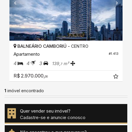
BALNEÁRIO CAMBORIÚ -
CENTRO
Apartamento
#1.413
4
4
3
139,
m²
7
R$ 2.970.000,
00
1
imóvel encontrado
Quer vender seu imóvel?
Cadastre-se e anuncie conosco