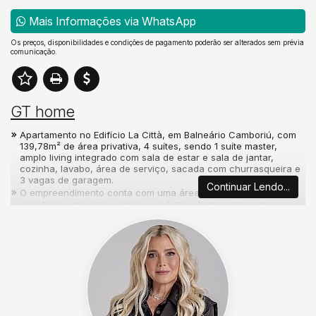
Mais Informações via WhatsApp
Os preços, disponibilidades e condições de pagamento poderão ser alterados sem prévia
comunicação.
GT home
Apartamento no Edifício La Città, em Balneário Camboriú, com
139,78m² de área privativa, 4 suítes, sendo 1 suíte master,
amplo living integrado com sala de estar e sala de jantar,
cozinha, lavabo, área de serviço, sacada com churrasqueira e
3 vagas de garagem.
Continuar Lendo...
O empreendimento conta com uma área de lazer completa,
projetada para proporcionar conforto e bem-estar, com
piscinas adulto e infantil, piscina aquecida, academia, salão de
festas, espaço gourmet, salão de jogos, brinquedoteca,
playground, spa, sauna, bicicletário, portaria 24 horas e
sistema de segurança, oferecendo praticidade, lazer e
exclusividade para toda a família.
Localizado no Centro de Balneário Camboriú, próximo à Praia
Central, aos melhores restaurantes, comércios, serviços e
diversas opções de lazer da cidade, o Edifício La Città reúne
uma localização privilegiada, arquitetura contemporânea e um