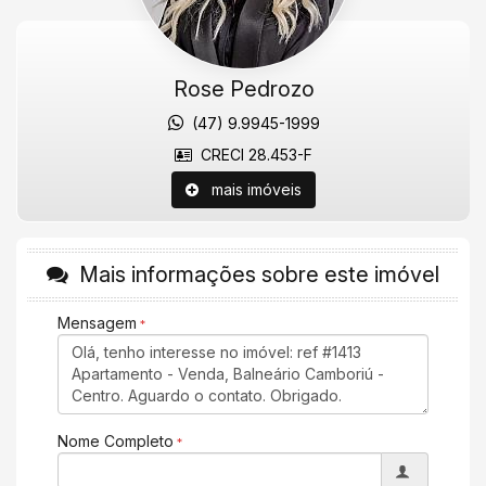
elevado padrão de acabamento, ideal para quem busca
conforto, sofisticação e qualidade de vida.
Valores sujeitos a alteração sem aviso prévio.
Características do Imóvel
Rose Pedrozo
Área de Serviço
Living
(47) 9.9945-1999
Sala de Estar
Sala de Jantar
CRECI 28.453-F
Cozinha
mais imóveis
Lavabo
Banheiro de Serviço
Banheiro Social
Churrasqueira
Piso Porcelanato
Mais informações sobre este imóvel
Características do Empreendimento
Mensagem
Acessibilidade para PNE
Nome Completo