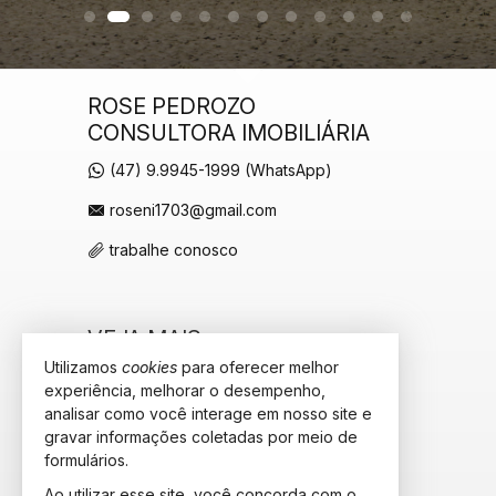
ROSE PEDROZO
CONSULTORA IMOBILIÁRIA
(47) 9.9945-1999 (WhatsApp)
roseni1703@gmail.com
trabalhe conosco
VEJA MAIS
Utilizamos
cookies
para oferecer melhor
receba nosso newsletter
experiência, melhorar o desempenho,
analisar como você interage em nosso site e
cadastre seu imóvel
gravar informações coletadas por meio de
imóveis favoritos
formulários.
Ao utilizar esse site, você concorda com o
mapa de imóveis
2