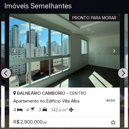
Imóveis Semelhantes
R
PRONTO PARA MORAR
BALNEÁRIO CAMBORIÚ -
CENTRO
Apartamento no Edifício Villa Alba
#699
4
4
3
142,
m²
6
R$ 2.900.000,
00