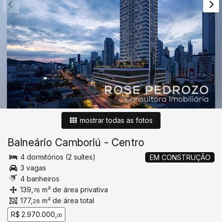
mostrar todas as fotos
Balneário Camboriú
-
Centro
4 dormitórios (2 suítes)
EM CONSTRUÇÃO
3 vagas
4 banheiros
139,
m² de área privativa
78
177,
m² de área total
28
R$ 2.970.000,
00