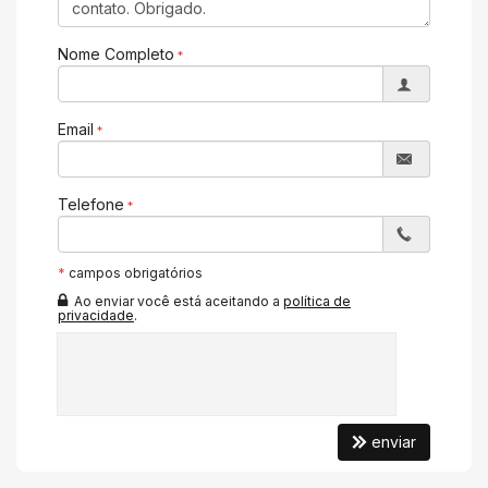
Sauna
Bar
Sala de Jogos
Nome Completo
Salão de Festas
Piscina
Quadra Esportiva
Spa
Email
Espaço Gourmet
Espaço Fitness
Portão Eletrônico
Playground
Telefone
Brinquedoteca
Piscina Infantil
Câmeras de Segurança
*
campos obrigatórios
Elevador
Espaço Zen
Ao enviar você está aceitando a
política de
Entrada para Banhistas
privacidade
.
Box de Praia
Hall Decorado e Mobiliado
Estar Social
Acessibilidade para PNE
enviar