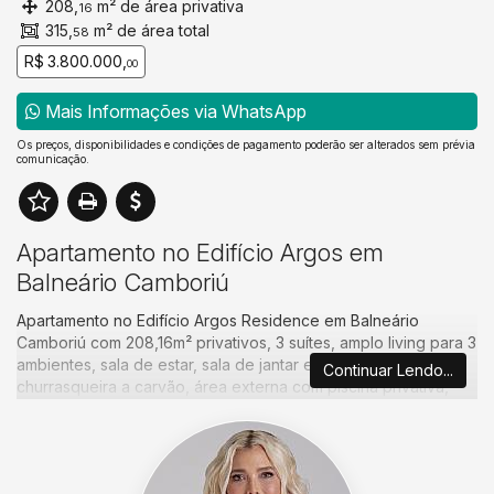
208,
m² de área privativa
16
315,
m² de área total
58
R$ 3.800.000,
00
Mais Informações via WhatsApp
Os preços, disponibilidades e condições de pagamento poderão ser alterados sem prévia
comunicação.
Apartamento no Edifício Argos em
Balneário Camboriú
Apartamento no Edifício Argos Residence em Balneário
Camboriú com 208,16m² privativos, 3 suítes, amplo living para 3
ambientes, sala de estar, sala de jantar e cozinha com
Continuar Lendo...
churrasqueira a carvão, área externa com piscina privativa,
lavabo, área de serviço e 3 vagas de garagem.
O edifício Residencial Argos em Balneário Camboriú conta com
área de lazer completa para toda a sua família, com piscina
adulto com deck molhado e raia de natação, piscina infantil,