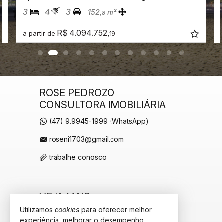
3
4
3
152,
m²
8
R$ 4.094.752,
a partir de
19
ROSE PEDROZO
CONSULTORA IMOBILIÁRIA
(47) 9.9945-1999 (WhatsApp)
roseni1703@gmail.com
trabalhe conosco
VEJA MAIS
Utilizamos
cookies
para oferecer melhor
receba nosso newsletter
experiência, melhorar o desempenho,