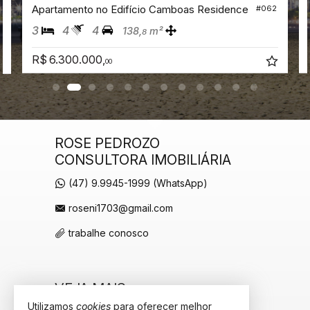
Apartamento no Edifício Camboas Residence
#062
3
4
4
138,
m²
8
R$ 6.300.000,
00
ROSE PEDROZO
CONSULTORA IMOBILIÁRIA
(47) 9.9945-1999 (WhatsApp)
roseni1703@gmail.com
trabalhe conosco
VEJA MAIS
Utilizamos
cookies
para oferecer melhor