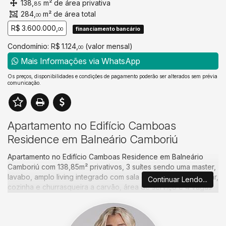
138,
m² de área privativa
85
284,
m² de área total
00
R$ 3.600.000,
financiamento bancário
00
Condomínio: R$ 1.124,
(valor mensal)
00
Mais Informações via WhatsApp
Os preços, disponibilidades e condições de pagamento poderão ser alterados sem prévia
comunicação.
Apartamento no Edifício Camboas
Residence em Balneário Camboriú
Apartamento no Edifício Camboas Residence em Balneário
Camboriú com 138,85m² privativos, 3 suítes sendo uma master,
lavabo, amplo living integrado com sala de estar, sala de jantar,
Continuar Lendo...
cozinha e churrasqueira a carvão, área de serviço e 4 vagas
de garagem.
Apartamento alto padrão com vista para o mar, localizado na
região central de Balneário Camboriú, está próximo a igreja e