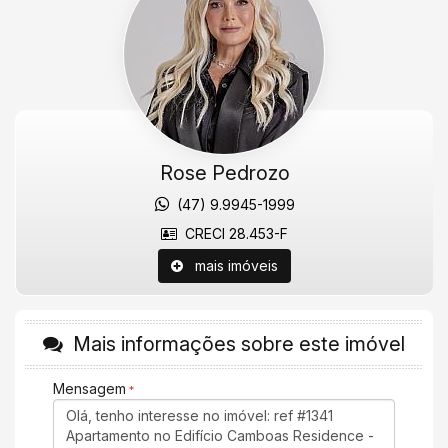
camelódromo, com fácil acesso a Avenida Central e a 3ª
Avenida. Empreendimento conta com ótimo padrão de
acabamento, e completa área de lazer para toda a família.
Agende uma visita agora mesmo!
Valores sujeitos a alteração sem aviso prévio.
Rose Pedrozo
Características do Imóvel
(47) 9.9945-1999
Aquecimento de Água
Ar Condicionado
CRECI 28.453-F
Churrasqueira
Piso Porcelanato
mais imóveis
Andar Alto
Vista Livre
Vista Mar
Acabamento em Gesso
Mais informações sobre este imóvel
Fechadura Eletrônica
Vista Panorâmica
Área de Serviço
Mensagem
Living
Sala
Sala de Estar