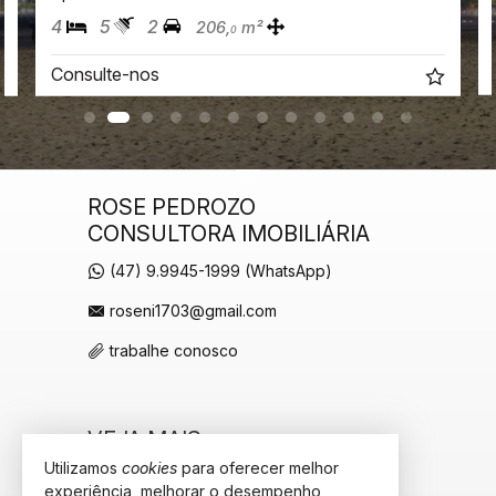
4
5
2
206,
m²
0
Consulte-nos
ROSE PEDROZO
CONSULTORA IMOBILIÁRIA
(47) 9.9945-1999 (WhatsApp)
roseni1703@gmail.com
trabalhe conosco
VEJA MAIS
Utilizamos
cookies
para oferecer melhor
receba nosso newsletter
experiência, melhorar o desempenho,