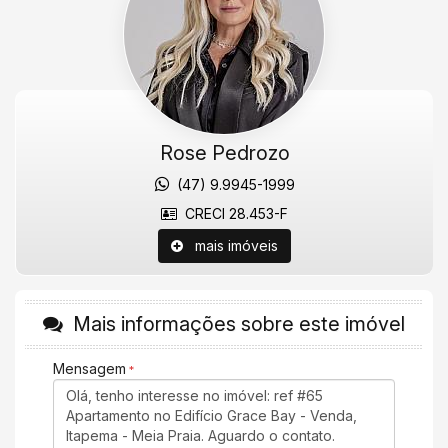
espaço gourmet.
Agende uma visita agora mesmo!
Valores sujeitos a alteração sem aviso prévio.
Características do Imóvel
Aquecimento de Água
Rose Pedrozo
Piso Porcelanato
Infra para Ar Split
(47) 9.9945-1999
Acabamento em Gesso
CRECI 28.453-F
Área de Serviço
Living
mais imóveis
Sacada com Churrasqueira
Sala de Estar
Sala de Jantar
Cozinha
Mais informações sobre este imóvel
Lavabo
Características do Empreendimento
Mensagem
Sauna
Bar
Sala de Jogos
Salão de Festas
Piscina