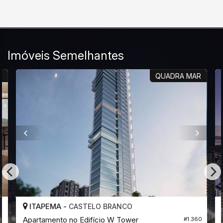
Imóveis Semelhantes
O
QUADRA MAR
ITAPEMA -
CASTELO BRANCO
Apartamento no Edifício W Tower
6
#1.360