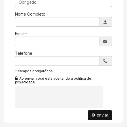
Spa
Espaço Gourmet
Nome Completo
Espaço Fitness
Portaria 24h
Medidores Individuais
Portão Eletrônico
Email
Playground
Brinquedoteca
Automação Predial
Câmeras de Segurança
Telefone
Elevador
Deck Molhado
Espaço Zen
*
campos obrigatórios
Entrada para Banhistas
Box de Praia
Ao enviar você está aceitando a
política de
Hall Decorado e Mobiliado
privacidade
.
Estar Social
Acessibilidade para PNE
Hidromassagem
enviar