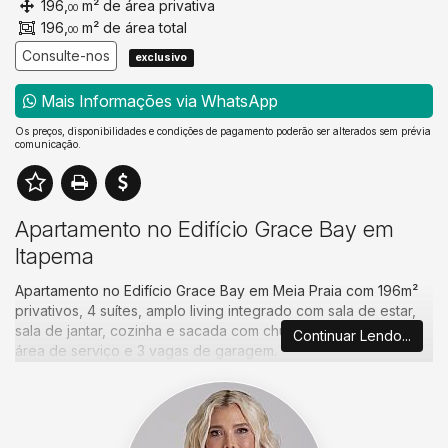
196,
m² de área privativa
00
196,
m² de área total
00
Consulte-nos
exclusivo
Mais Informações via WhatsApp
Os preços, disponibilidades e condições de pagamento poderão ser alterados sem prévia
comunicação.
Apartamento no Edifício Grace Bay em
Itapema
Apartamento no Edifício Grace Bay em Meia Praia com 196m²
privativos, 4 suítes, amplo living integrado com sala de estar,
sala de jantar, cozinha e sacada com churrasqueira, lavabo,
Continuar Lendo...
área de serviço e 3 vagas de garagem.
Empreendimento alto padrão localizado próximo ao rio
Perequê em Meia Praia, possui uma área de lazer completa,
piscina adulto e infantil, SPA, sauna, academia, sala de jogos,
brinquedoteca, playground, salão de festas, bicicletário e