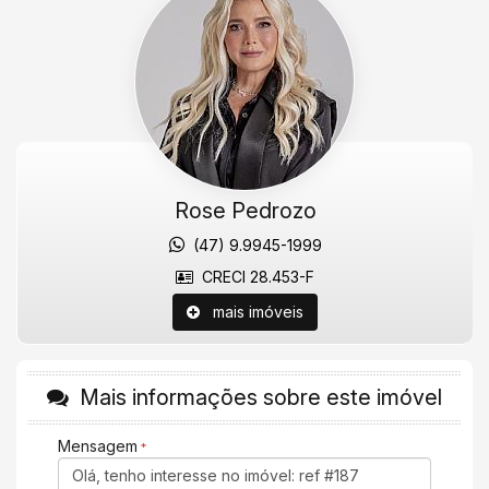
Vista privilegiada com toda a comodidade das áreas comuns
pertencentes ao Edifício Ibiza Towers, com piscina coberta,
sauna, academia completa, playground, área gourmet e salão
de festas. Pé na areia, na beira mar da Barra Sul de Balneário
Camboriú. Ideal para o lazer que a sua família precisa.
Agende uma visita agora mesmo!
Valores sujeitos a alteração sem aviso prévio.
Rose Pedrozo
Características do Imóvel
(47) 9.9945-1999
Aquecimento de Água
Ar Condicionado
CRECI 28.453-F
Churrasqueira
mais imóveis
Despensa
Internet / WiFi
Piso Porcelanato
Piso Vinílico
TV a Cabo
Mais informações sobre este imóvel
Infra para Ar Split
Andar Alto
Mensagem
Vista Livre
Vista Mar