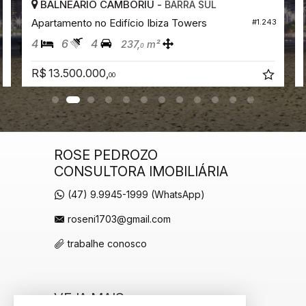
Câmeras de Segurança
BALNEÁRIO CAMBORIÚ -
BARRA SUL
Gás Central
Apartamento no Edifício Ibiza Towers
#1.243
Elevador
Depósito
4
6
4
237,
m²
0
Pet Place
Coworking
R$ 13.500.000,
Deck Molhado
00
Solarium
Espaço Zen
Pìscina Térmica
Sala de Reunião
Entrada para Banhistas
Box de Praia
ROSE PEDROZO
Hall Decorado e Mobiliado
CONSULTORA IMOBILIÁRIA
Infra para Veículos Elétricos
Lounge
(47) 9.9945-1999 (WhatsApp)
Estar Social
Acessibilidade para PNE
roseni1703@gmail.com
Hidromassagem
trabalhe conosco
VEJA MAIS