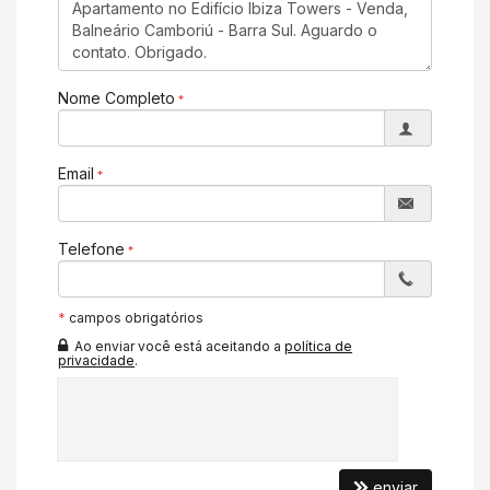
Acabamento em Gesso
Fechadura Eletrônica
Vista Panorâmica
Área de Serviço
Copa/Cozinha
Nome Completo
Dependência de Empregada
Home Office
Estar Íntimo
Living
Email
Sala
Sala de Estar
Sala de Jantar
Cozinha
Telefone
Espaço Gourmet
Sacada Integrada
Hidromassagem
Closet
*
campos obrigatórios
Lavabo
Ao enviar você está aceitando a
política de
Sacada Técnica
privacidade
.
Entrada de Serviço
Banheiro de Serviço
Sala de TV
Sala de Estar Íntimo
Sala para 3 Ambientes
Suíte Master
enviar