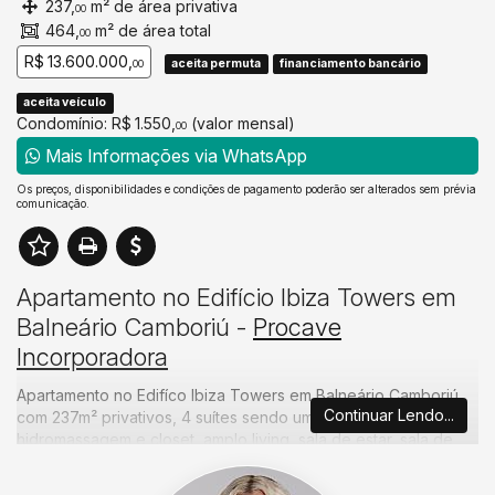
237,
m² de área privativa
00
464,
m² de área total
00
R$ 13.600.000,
aceita permuta
financiamento bancário
00
aceita veículo
Condomínio: R$ 1.550,
(valor mensal)
00
Mais Informações via WhatsApp
Os preços, disponibilidades e condições de pagamento poderão ser alterados sem prévia
comunicação.
Apartamento no Edifício Ibiza Towers em
Balneário Camboriú -
Procave
Incorporadora
Apartamento no Edifíco Ibiza Towers em Balneário Camboriú
Continuar Lendo...
com 237m² privativos, 4 suítes sendo uma master com
hidromassagem e closet, amplo living, sala de estar, sala de
jantar, espaço gourmet, cozinha com churrasqueira, área de
serviço, lavabo, dependência e 4 vagas de garagem.