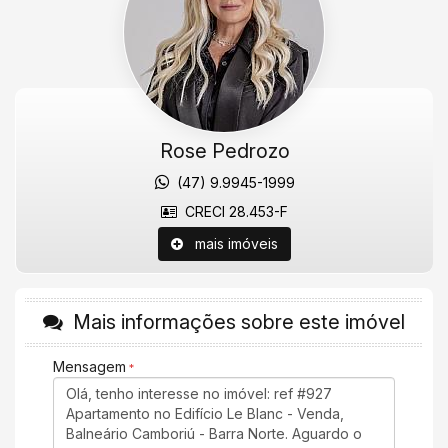
do Coração, além de proporcionar fácil acesso à Praia Brava.
Agende uma visita agora mesmo!
Valores sujeitos a alteração sem aviso prévio.
Características do Imóvel
Área de Serviço
Rose Pedrozo
Living
Sacada com Churrasqueira
(47) 9.9945-1999
Sala de Jantar
Sala para 2 Ambientes
CRECI 28.453-F
Cozinha
Espaço Gourmet
mais imóveis
Banheiro Social
Sala de TV
Churrasqueira
Piso Porcelanato
Mais informações sobre este imóvel
Vista Mar
Características do Empreendimento
Mensagem
Portão Eletrônico
Câmeras de Segurança
Elevador
Entrada para Banhistas