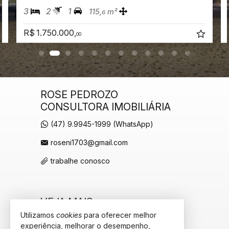
3
2
1
115,
m²
6
R$ 1.750.000,
00
ROSE PEDROZO
CONSULTORA IMOBILIÁRIA
(47) 9.9945-1999 (WhatsApp)
roseni1703@gmail.com
trabalhe conosco
VEJA MAIS
Utilizamos
cookies
para oferecer melhor
receba nosso newsletter
experiência, melhorar o desempenho,