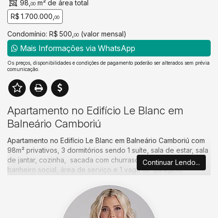
98,
m² de área total
00
R$ 1.700.000,
00
Condomínio: R$ 500,
(valor mensal)
00
Mais Informações via WhatsApp
Os preços, disponibilidades e condições de pagamento poderão ser alterados sem prévia
comunicação.
Apartamento no Edifício Le Blanc em
Balneário Camboriú
Apartamento no Edifício Le Blanc em Balneário Camboriú com
98m² privativos, 3 dormitórios sendo 1 suíte, sala de estar, sala
de jantar, cozinha, sacada com churrasqueira a carvão,
Continuar Lendo...
banheiro social, área de serviço e 1 vaga de garagem.
Empreendimento localizado na Barra Norte, no Bairro
Pioneiros, em uma posição privilegiada perto do mar. Está
próximo à Roda Gigante, ao Hospital da Unimed e ao Hospital