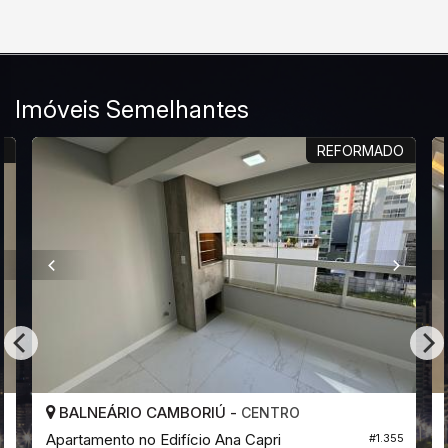
Imóveis Semelhantes
R
REFORMADO
BALNEÁRIO CAMBORIÚ -
CENTRO
Apartamento no Edifício Ana Capri
#1.355