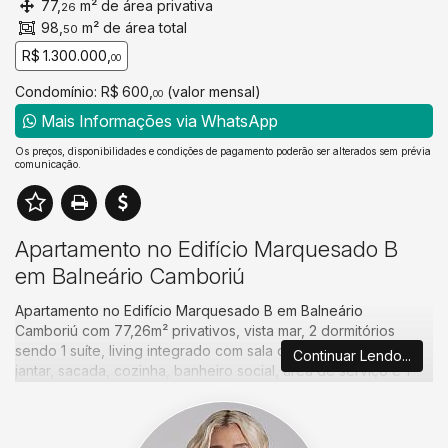
77,
m² de área privativa
26
98,
m² de área total
50
R$ 1.300.000,
00
Condomínio: R$ 600,
(valor mensal)
00
Mais Informações via WhatsApp
Os preços, disponibilidades e condições de pagamento poderão ser alterados sem prévia
comunicação.
Apartamento no Edifício Marquesado B
em Balneário Camboriú
Apartamento no Edifício Marquesado B em Balneário
Camboriú com 77,26m² privativos, vista mar, 2 dormitórios
sendo 1 suíte, living integrado com sala de estar e sala de
Continuar Lendo...
jantar, sacada, cozinha, banheiro social, área de serviço e 1
vaga de garagem.
Empreendimento localizado na quadra do mar, em uma das
melhores regiões de Balneário Camboriú. Situado no início da