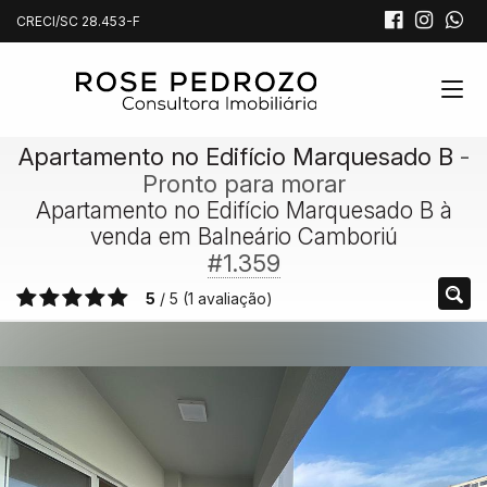
CRECI/SC 28.453-F
Apartamento no Edifício Marquesado B
-
Pronto para morar
Apartamento no Edifício Marquesado B à
venda em Balneário Camboriú
#1.359
5
/
5
(
1
avaliação)