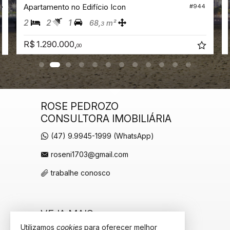
Apartamento no Edifício Icon
#944
8
2
2
1
68,
m²
3
R$ 1.290.000,
00
ROSE PEDROZO
CONSULTORA IMOBILIÁRIA
(47) 9.9945-1999 (WhatsApp)
roseni1703@gmail.com
trabalhe conosco
VEJA MAIS
Utilizamos
cookies
para oferecer melhor