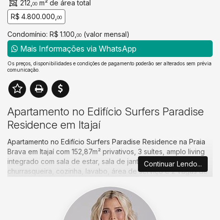
212,
m² de área total
00
R$ 4.800.000,
00
Condomínio: R$ 1.100,
(valor mensal)
00
Mais Informações via WhatsApp
Os preços, disponibilidades e condições de pagamento poderão ser alterados sem prévia
comunicação.
Apartamento no Edifício Surfers Paradise
Residence em Itajaí
Apartamento no Edifício Surfers Paradise Residence na Praia
Brava em Itajaí com 152,87m² privativos, 3 suítes, amplo living
integrado com sala de estar, sala de jantar, sacada com
Continuar Lendo...
churrasqueira, cozinha, lavabo, área de serviço e 2 vagas de
garagem.
Com uma arquitetura contemporânea e um lazer completo,
este empreendimento certamente irá lhe encantar. E tudo isso
no bairro mais renomado da cidade, próximo a todas as