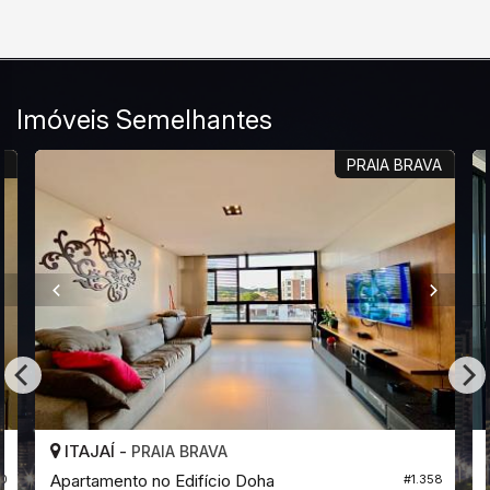
Imóveis Semelhantes
R
PRAIA BRAVA
ITAJAÍ -
PRAIA BRAVA
Apartamento no Edifício Doha
00
#1.358