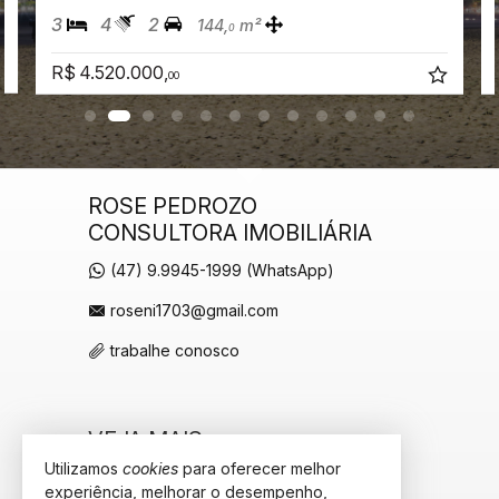
3
4
2
144,
m²
0
R$ 4.520.000,
00
ROSE PEDROZO
CONSULTORA IMOBILIÁRIA
(47) 9.9945-1999 (WhatsApp)
roseni1703@gmail.com
trabalhe conosco
VEJA MAIS
Utilizamos
cookies
para oferecer melhor
receba nosso newsletter
experiência, melhorar o desempenho,