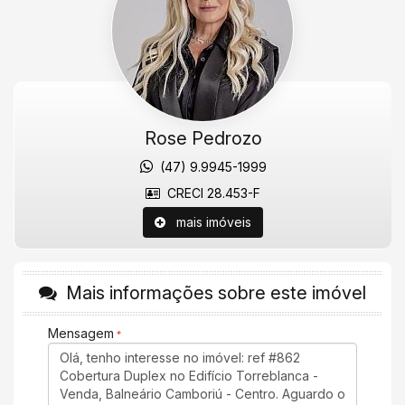
oferece uma infraestrutura completa, incluindo restaurantes,
bares, lojas de alto padrão e proximidade com as principais
atrações da cidade, proporcionando um estilo de vida
exclusivo e confortável.
Agenda uma visita agora mesmo!
Valores sujeitos a alteração sem aviso prévio.
Rose Pedrozo
Características do Imóvel
(47) 9.9945-1999
Ar Condicionado
CRECI 28.453-F
Churrasqueira
Piso Cerâmico
mais imóveis
Infra para Ar Split
Vista Livre
Vista Mar
Área de Serviço
Mais informações sobre este imóvel
Living
Sacada / Varanda
Mensagem
Sala de Estar
Sala de Jantar
Sala para 2 Ambientes
Terraço
Cozinha