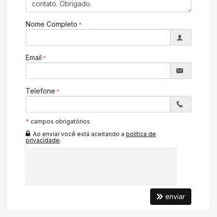
Espaço Gourmet
Lavabo
Entrada de Serviço
Nome Completo
Sala de TV
Características do Empreendimento
Salão de Festas
Email
Portão Eletrônico
Elevador
Hall Decorado e Mobiliado
Acessibilidade para PNE
Telefone
*
campos obrigatórios
Ao enviar você está aceitando a
política de
privacidade
.
enviar