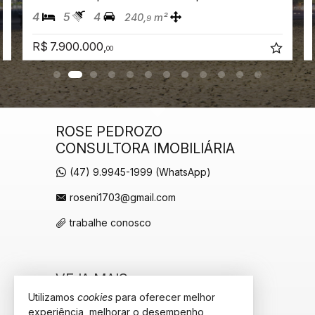
4
5
4
240,
m²
9
R$ 7.900.000,
00
ROSE PEDROZO
CONSULTORA IMOBILIÁRIA
(47) 9.9945-1999 (WhatsApp)
roseni1703@gmail.com
trabalhe conosco
VEJA MAIS
Utilizamos
cookies
para oferecer melhor
receba nosso newsletter
experiência, melhorar o desempenho,