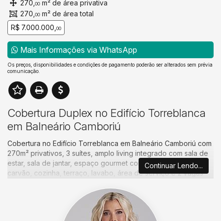
270,
m² de área privativa
00
270,
m² de área total
00
R$ 7.000.000,
00
Mais Informações via WhatsApp
Os preços, disponibilidades e condições de pagamento poderão ser alterados sem prévia
comunicação.
Cobertura Duplex no Edifício Torreblanca
em Balneário Camboriú
Cobertura no Edifício Torreblanca em Balneário Camboriú com
270m² privativos, 3 suítes, amplo living integrado com sala de
estar, sala de jantar, espaço gourmet com churrasqueira a
Continuar Lendo...
carvão, cozinha, terraço, lavabo, área de serviço e 2 vagas
de garagem privativa.
O empreendimento está localizado à beira-mar na Barra Sul de
Balneário Camboriú, uma área sofisticada com vistas
deslumbrantes do oceano e acesso direto à praia. A região