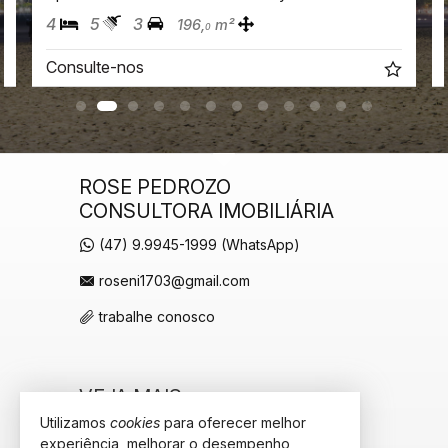
4
5
3
196,
m²
0
Consulte-nos
ROSE PEDROZO
CONSULTORA IMOBILIÁRIA
(47) 9.9945-1999 (WhatsApp)
roseni1703@gmail.com
trabalhe conosco
VEJA MAIS
Utilizamos
cookies
para oferecer melhor
receba nosso newsletter
experiência, melhorar o desempenho,