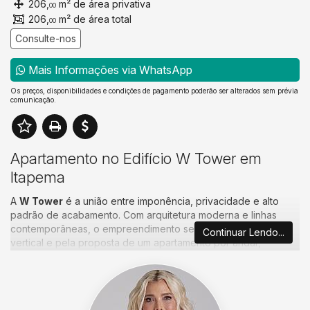
206,
m² de área privativa
00
206,
m² de área total
00
Consulte-nos
Mais Informações via WhatsApp
Os preços, disponibilidades e condições de pagamento poderão ser alterados sem prévia
comunicação.
Apartamento no Edifício W Tower em
Itapema
A
W Tower
é a união entre imponência, privacidade e alto
padrão de acabamento. Com arquitetura moderna e linhas
contemporâneas, o empreendimento se destaca pelo design
Continuar Lendo...
vertical e pela proposta de um apartamento por andar,
oferecendo exclusividade absoluta em uma localização
estratégica.
Com 49 andares e áreas de lazer distribuídas em diferentes
níveis, a W Tower redefine a experiência de viver com