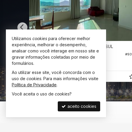
Utilizamos
cookies
para oferecer melhor
experiência, melhorar o desempenho,
BALNEÁRIO CAMBORIÚ -
BARRA SUL
analisar como você interage em nosso site e
am
Apartamento no Edifício Alta Vista
#1.193
#93
gravar informações coletadas por meio de
3
4
2
formulários.
130,
m²
0
Ao utilizar esse site, você concorda com o
R$ 2.000.000,
00
uso de
cookies
. Para mais informações visite
Política de Privacidade
.
Você aceita o uso de
cookies
?
aceito cookies