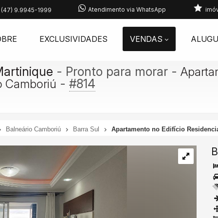
Atendimento via WhatsApp
imóv
(47)
9.9945-1999
OBRE
EXCLUSIVIDADES
VENDAS
ALUGU
artinique
- Pronto para morar
-
Apartam
-
#814
io Camboriú
Balneário Camboriú
Barra Sul
Apartamento no Edifício Residenci
B