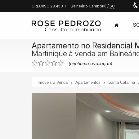
CRECI/SC 28.453-F
- Balneário Camboriú /
SC
S
Apartamento no Residencial M
Martinique à venda em Balneár
(nenhuma avaliação)
Imóveis à Venda
Apartamentos
Santa Catarina