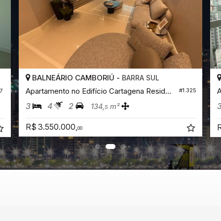
BALNEÁRIO CAMBORIÚ -
BARRA SUL
Apartamento no Edifício Cartagena Residence
A
#1.325
7
3
4
2
134,
m²
5
R$ 3.550.000,
R
00