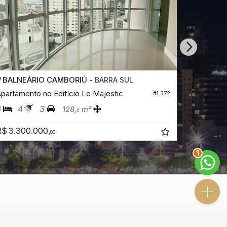
BALNEÁRIO CAMBORIÚ -
BALNEÁ
BARRA SUL
partamento no Edifício Le Majestic
Apartamen
#1.372
3
4
3
3
4
128,
m²
0
$ 3.300.000,
R$ 3.400
00
2