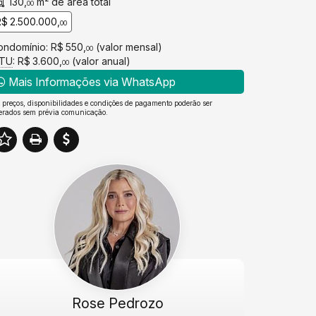
130,
m² de área total
00
R$ 2.500.000,
00
ondomínio: R$ 550,
(valor mensal)
00
PTU
: R$ 3.600,
(valor anual)
00
Mais Informações via WhatsApp
 preços, disponibilidades e condições de pagamento poderão ser
terados sem prévia comunicação.
Rose Pedrozo