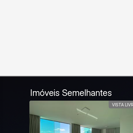
Imóveis Semelhantes
RA MORAR
VISTA LIV