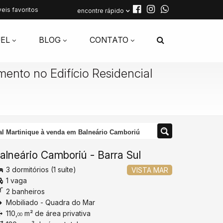
eis favoritos
encontre rápido
EL
BLOG
CONTATO
ento no Edifício Residencial
al Martinique à venda em Balneário Camboriú
alneário Camboriú
-
Barra Sul
3 dormitórios (1 suíte)
VISTA MAR
1 vaga
2 banheiros
Mobiliado - Quadra do Mar
110,
m² de área privativa
00