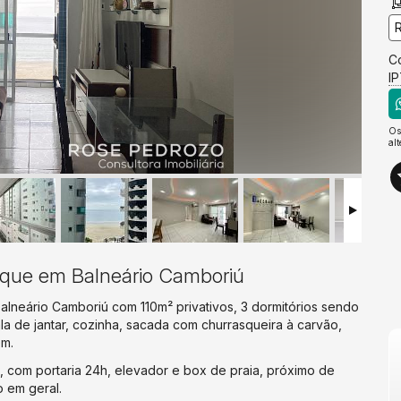
C
I
Os
al
nique em Balneário Camboriú
Balneário Camboriú com 110m² privativos, 3 dormitórios sendo
sala de jantar, cozinha, sacada com churrasqueira à carvão,
em.
, com portaria 24h, elevador e box de praia, próximo de
o em geral.